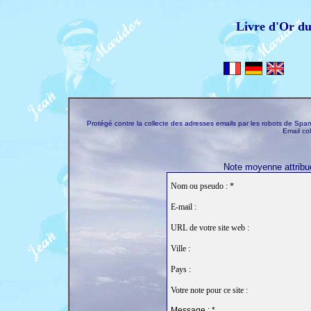
Livre d'Or d
Protégé contre la collecte des adresses emails par les robots de S
Email co
Note moyenne attribué
Nom ou pseudo : *
E-mail :
URL de votre site web :
Ville :
Pays :
Votre note pour ce site :
Message : *