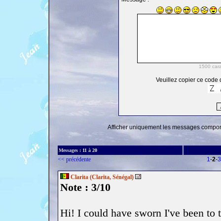
Veuillez copier ce code d
Afficher uniquement les messages comporta
Messages :
11
à
20
<< précédente
1
-
2
-
3
Clarita (Clarita, Sénégal)
Note : 3/10
Hi! I could have sworn I've been to 