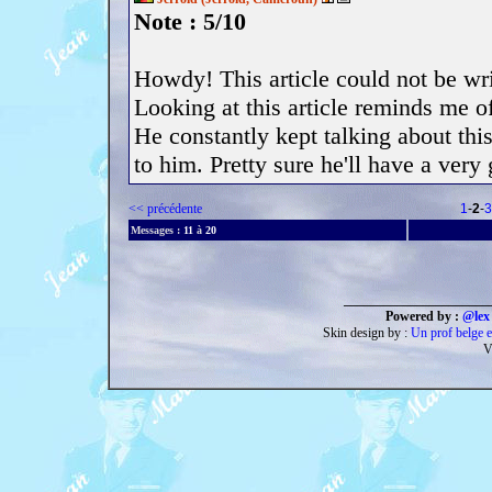
Note : 5/10
Howdy! This article could not be wr
Looking at this article reminds me 
He constantly kept talking about this
to him. Pretty sure he'll have a very
<< précédente
1
-
2
-
3
Messages :
11
à
20
______________________
Powered by :
@lex 
Skin design by :
Un prof belge e
V