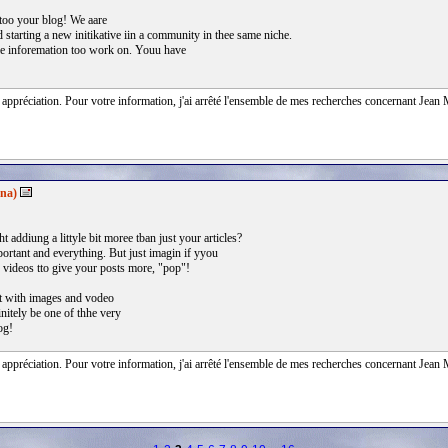
t too your blog! We aare
 starting a new initikative iin a community in thee same niche.
le inforemation too work on. Youu have
 appréciation. Pour votre information, j'ai arrêté l'ensemble de mes recherches concernant Jean M
ana)
 addiung a littyle bit moree tban just your articles?
ortant and everything. But just imagin if yyou
videos tto give your posts more, "pop"!
ut with images and vodeo
initely be one of thhe very
og!
 appréciation. Pour votre information, j'ai arrêté l'ensemble de mes recherches concernant Jean M