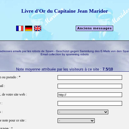
Livre d'Or du Capitaine Jean Maridor
s adresses emails par les robots de Spam - Geschützt gegen Sammlung des E-Mails von den Spa
Email collection by spamming robots
Note moyenne attribuée par les visiteurs à ce site :
7.5/10
 ou pseudo : *
il :
de votre site web :
 :
 :
e note pour ce site :
sage : *