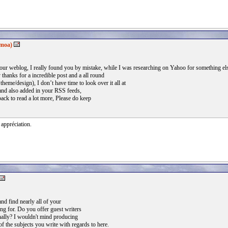
amoa)
our weblog, I really found you by mistake, while I was researching on Yahoo for something e
 thanks for a incredible post and a all round
theme/design), I don’t have time to look over it all at
 and also added in your RSS feeds,
back to read a lot more, Please do keep
 appréciation.
nd find nearly all of your
ing for. Do you offer guest writers
nally? I wouldn't mind producing
of the subjects you write with regards to here.