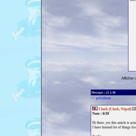
Afficher
Messages :
21
à
30
<< précédente
Clark (Clark, Népal)
Note : 6/10
Hi there, yes this article is ac
I have learned lot of things fr