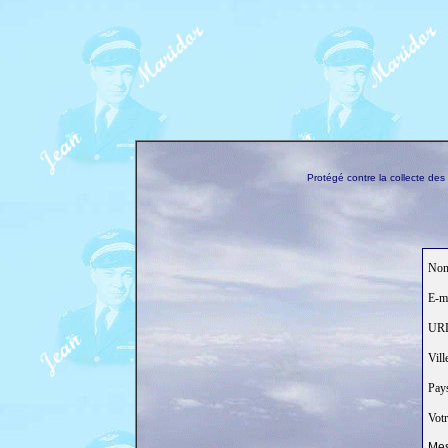
Protégé contre la collecte de
Nom
E-ma
URL 
Ville
Pays
Votr
Mes