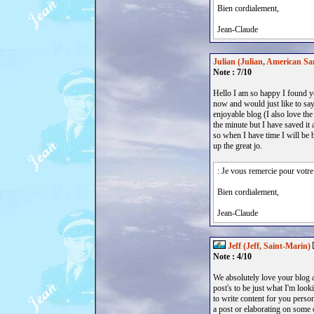
Bien cordialement,
Jean-Claude
Julian (Julian, American S
Note : 7/10
Hello I am so happy I found y
now and would just like to say
enjoyable blog (I also love the 
the minute but I have saved it
so when I have time I will be 
up the great jo.
: Je vous remercie pour votre
Bien cordialement,
Jean-Claude
Jeff (Jeff, Saint-Marin)
Note : 4/10
We absolutely love your blog a
post's to be just what I'm look
to write content for you perso
a post or elaborating on some 