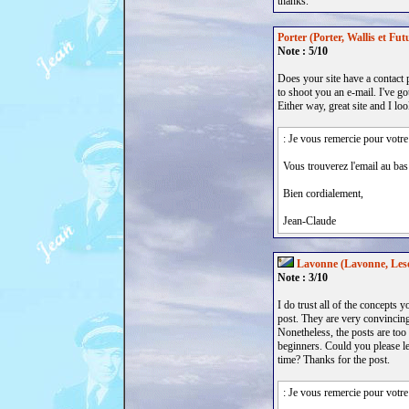
thanks.
Porter (Porter, Wallis et Futu
Note : 5/10
Does your site have a contact p
to shoot you an e-mail. I've go
Either way, great site and I lo
: Je vous remercie pour votre
Vous trouverez l'email au bas
Bien cordialement,
Jean-Claude
Lavonne (Lavonne, Les
Note : 3/10
I do trust all of the concepts 
post. They are very convincing
Nonetheless, the posts are too 
beginners. Could you please l
time? Thanks for the post.
: Je vous remercie pour votre