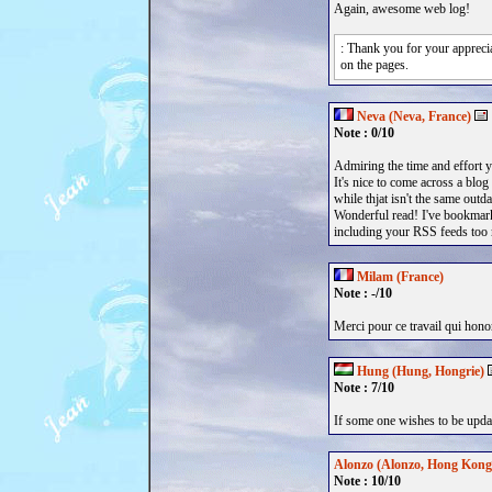
Again, awesome web log!
: Thank you for your apprecia
on the pages.
Neva (Neva, France)
Note : 0/10
Admiring the time and effort y
It's nice to come across a blog
while thjat isn't the same outd
Wonderful read! I've bookmark
including your RSS feeds too
Milam (France)
Note : -/10
Merci pour ce travail qui hon
Hung (Hung, Hongrie)
Note : 7/10
If some one wishes to be update
Alonzo (Alonzo, Hong Kong
Note : 10/10