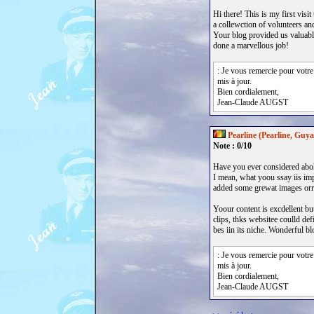
Hi there! This is my first visi
a collewction of volunteers and
Your blog provided us valuab
done a marvellous job!
: Je vous remercie pour votre
mis à jour.
Bien cordialement,
Jean-Claude AUGST
Pearline (Pearline, Guy
Note : 0/10
Have you ever considered aboht
I mean, what yoou ssay iis imp
added some grewat images orr 
Yoour content is excdellent b
clips, thks websitee coulld def
bes iin its niche. Wonderful bl
: Je vous remercie pour votre
mis à jour.
Bien cordialement,
Jean-Claude AUGST