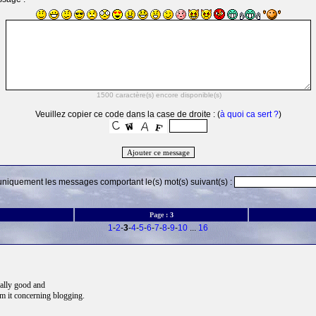
Veuillez copier ce code dans la case de droite : (
à quoi ca sert ?
)
 uniquement les messages comportant le(s) mot(s) suivant(s) :
Page :
3
1
-
2
-
3
-
4
-
5
-
6
-
7
-
8
-
9
-
10
...
16
tually good and
om it concerning blogging.