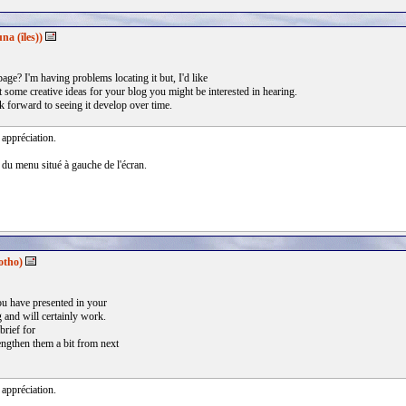
na (îles))
age? I'm having problems locating it but, I'd like
t some creative ideas for your blog you might be interested in hearing.
ok forward to seeing it develop over time.
 appréciation.
 du menu situé à gauche de l'écran.
otho)
you have presented in your
 and will certainly work.
brief for
engthen them a bit from next
 appréciation.