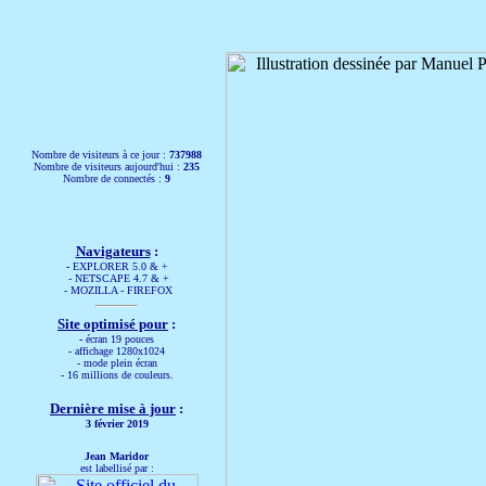
Nombre de visiteurs à ce jour :
737988
Nombre de visiteurs aujourd'hui :
235
Nombre de connectés :
9
Navigateurs
:
-
EXPLORER 5.0 & +
- NETSCAPE 4.7 & +
- MOZILLA - FIREFOX
Site optimisé pour
:
-
écran 19 pouces
- affichage 1280x1024
- mode plein écran
- 16 millions de couleurs.
Dernière mise à jour
:
3 février 2019
Jean Maridor
est labellisé par :