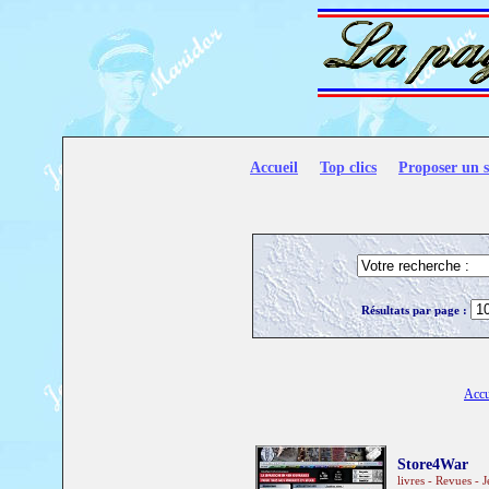
Accueil
Top clics
Proposer un s
Résultats par page :
Accu
Store4War
livres - Revues -