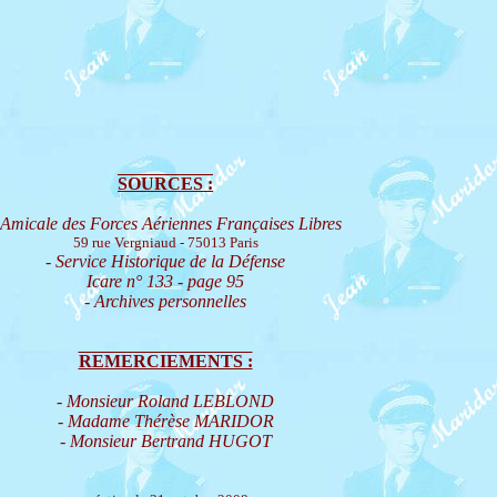
SOURCES :
 Amicale des Forces Aériennes Françaises Libres
59 rue Vergniaud - 75013 Paris
- Service Historique de la Défense
Icare n° 133 - page 95
- Archives personnelles
REMERCIEMENTS :
- Monsieur Roland LEBLOND
- Madame Thérèse MARIDOR
- Monsieur Bertrand HUGOT