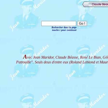
Rechercher dans la page
touche r pour continuer
A
vec Jean Maridor, Claude Béasse, René Le Bian, Géra
Patrouille". Seuls deux d'entre eux (Roland Leblond et Mauri