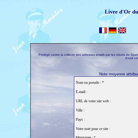
Livre d'Or d
Protégé contre la collecte des adresses emails par les robots de S
Email co
Note moyenne attribué
Nom ou pseudo : *
E-mail :
URL de votre site web :
Ville :
Pays :
Votre note pour ce site :
Message : *