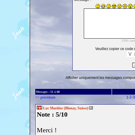
Veuillez copier ce code d
Afficher uniquement les messages comporta
Messages :
51
à
60
<< précédente
1
-
2
-
3
Luc Maridor (Blonay, Suisse)
Note : 5/10
Merci !