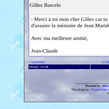
Gilles Barcelo
: Merci à toi mon cher Gilles car tu 
d'assurer la mémoire de Jean Marid
Avec ma meilleure amitié,
Jean-Claude
<< précédente
1
-
2
-
3
Messages :
51
à
60
______________________
Powered by :
@lex 
Skin design by :
Un prof belge e
V