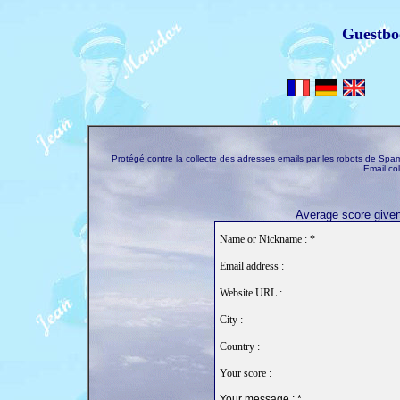
Guestbo
Protégé contre la collecte des adresses emails par les robots de S
Email co
Average score given 
Name or Nickname : *
Email address :
Website URL :
City :
Country :
Your score :
Your message : *