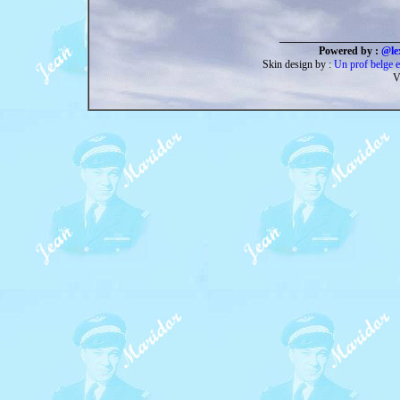
______________________
Powered by :
@le
Skin design by :
Un prof belge e
V