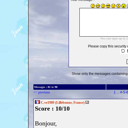
Please copy this security c
Show only the messages containing 
Messages :
81
to
90
<< previous
1
...
4
-
5
-
C.ve1989 (Lillebonne, France)
Score : 10/10
Bonjour,