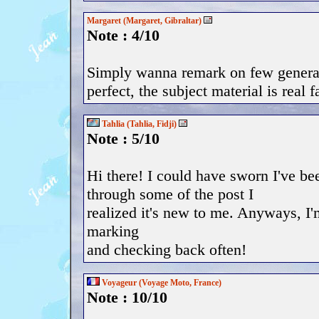
Margaret (Margaret, Gibraltar)
Note : 4/10
Simply wanna remark on few general 
perfect, the subject material is real f
Tahlia (Tahlia, Fidji)
Note : 5/10
Hi there! I could have sworn I've be
through some of the post I
realized it's new to me. Anyways, I'm
marking
and checking back often!
Voyageur (Voyage Moto, France)
Note : 10/10