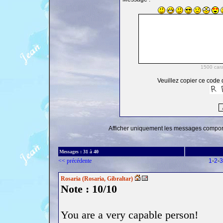
Veuillez copier ce code d
Afficher uniquement les messages comporta
Messages :
31
à
40
<< précédente
1
-
2
-
3
Rosaria (Rosaria, Gibraltar)
Note : 10/10
You are a very capable person!