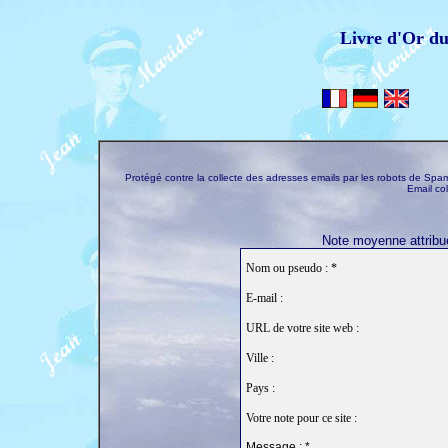
Livre d'Or d
Protégé contre la collecte des adresses emails par les robots de S
Email co
Note moyenne attribué
Nom ou pseudo : *
E-mail :
URL de votre site web :
Ville :
Pays :
Votre note pour ce site :
Message : *