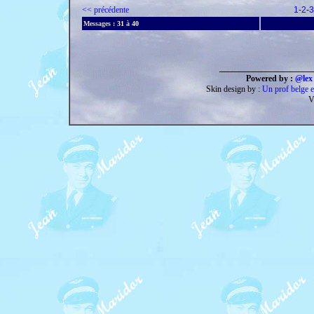
<< précédente
1
-
2
-
3
Messages :
31
à
40
______________________
Powered by :
@lex 
Skin design by :
Un prof belge e
V