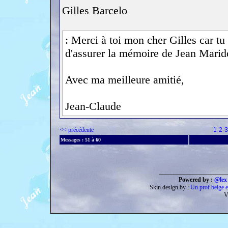
Gilles Barcelo
: Merci à toi mon cher Gilles car tu 
d'assurer la mémoire de Jean Marid
Avec ma meilleure amitié,
Jean-Claude
<< précédente
1
-
2
-
3
Messages :
51
à
60
______________________
Powered by :
@lex 
Skin design by :
Un prof belge e
V