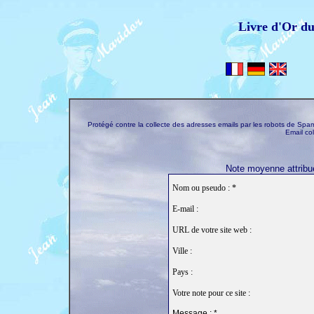
Livre d'Or d
Protégé contre la collecte des adresses emails par les robots de S
Email co
Note moyenne attribué
Nom ou pseudo : *
E-mail :
URL de votre site web :
Ville :
Pays :
Votre note pour ce site :
Message : *