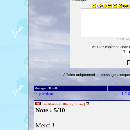
Veuillez copier ce code d
Afficher uniquement les messages comporta
Messages :
51
à
60
<< précédente
1
-
2
-
3
Luc Maridor (Blonay, Suisse)
Note : 5/10
Merci !