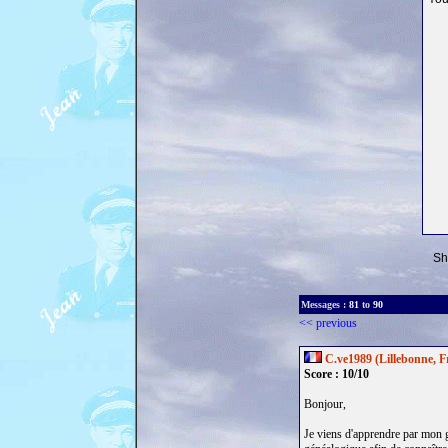
Sh
Messages :
81
to
90
<< previous
C.ve1989 (Lillebonne, F
Score : 10/10
Bonjour,
Je viens d'apprendre par mon g