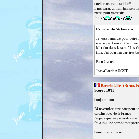
quel heros jean maridor!!
il meriterait un film tant son h
merci pour votre site
frank
Réponse du Webmestre
: C
Je vous remercie pour votre m
réalisé par France 3 Normandi
Maridor dans la série "Les C
film. J'ai pour ma part très b
Bien à vous,
Jean-Claude AUGST
Barcelo Gilles (Berou, F
Score : 10/10
bonjour a tous
24 novembre, une date pour se s
certaine idée de la France
j'espere que les generations a 
j'ai aussi une pensée tout parti
bonne soirée a tous