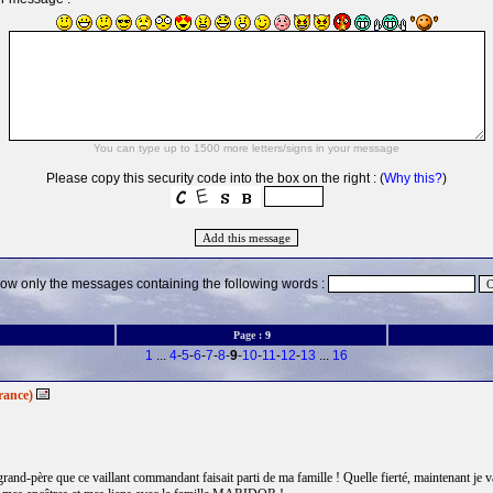
Please copy this security code into the box on the right : (
Why this?
)
ow only the messages containing the following words :
Page :
9
1
...
4
-
5
-
6
-
7
-
8
-
9
-
10
-
11
-
12
-
13
...
16
rance)
rand-père que ce vaillant commandant faisait parti de ma famille ! Quelle fierté, maintenant je 