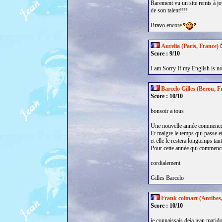
Rarement vu un site remis à j
de son talent!!!!
Bravo encore
Aurelia (Paris, France)
Score : 9/10
I am Sorry If my English is not
Barcelo Gilles (Berou, F
Score : 10/10
bonsoir a tous
Une nouvelle année commence, 
Et malgre le temps qui passe et
et elle le restera longtemps ta
Pour cette année qui commence 
cordialement
Gilles Barcelo
Frank colmart (Antibes
Score : 10/10
je connaissais deja jean marido