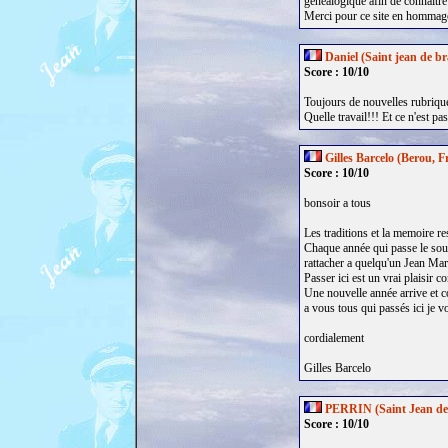
généalogique afin de connaîtr
Merci pour ce site en hommage 
Daniel (Saint jean de br
Score : 10/10
Toujours de nouvelles rubriques
Quelle travail!!! Et ce n'est pas
Gilles Barcelo (Berou, F
Score : 10/10
bonsoir a tous
Les traditions et la memoire re
Chaque année qui passe le souv
rattacher a quelqu'un Jean Mar
Passer ici est un vrai plaisir c
Une nouvelle année arrive et co
a vous tous qui passés ici je v
cordialement
Gilles Barcelo
PERRIN (Saint Jean de 
Score : 10/10