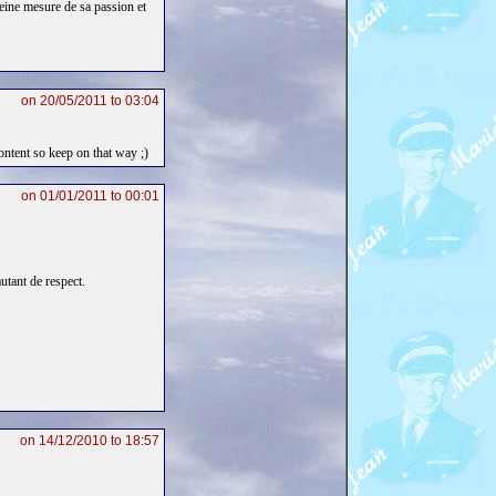
eine mesure de sa passion et
on 20/05/2011 to 03:04
content so keep on that way ;)
on 01/01/2011 to 00:01
tant de respect.
on 14/12/2010 to 18:57