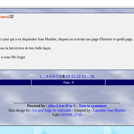
rance)
e jour qui a vu disparaitre Jean Maridor, disparu en ecrivant une page d'histoire et quelle page, q
us la fait revivre de tres belle façon.
ut a vous Mr Augst
1
...
4
-
5
-
6
-
7
-
8
-
9
-
10
-
11
-
12
-
13
...
16
Page :
9
___________________________________________________________
Powered by :
@lex Livre D'or
© -
Note to spammers
Skin design by :
Un prof belge en vadrouille
- Adapted by :
Capitaine Jean Maridor
Valid
XHTML
|
CSS