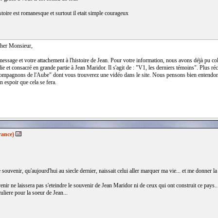
istoire est romanesque et surtout il etait simple courageux
her Monsieur,
essage et votre attachement à l'histoire de Jean. Pour votre information, nous avons déjà pu c
e et consacré en grande partie à Jean Maridor. Il s'agit de : "V1, les derniers témoins". Plus ré
ompagnons de l'Aube" dont vous trouverez une vidéo dans le site. Nous pensons bien entendons 
on espoir que cela se fera.
rance)
ouvenir, qu'aujourd'hui au siecle dernier, naissait celui aller marquer ma vie... et me donner la 
venir ne laissera pas s'eteindre le souvenir de Jean Maridor ni de ceux qui ont construit ce pays..
culiere pour la soeur de Jean...