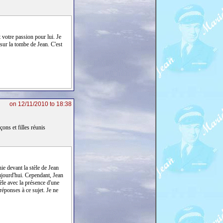
 votre passion pour lui. Je
sur la tombe de Jean. C'est
on 12/11/2010 to 18:38
ons et filles réunis
ie devant la stèle de Jean
aujourd'hui. Cependant, Jean
èle avec la présence d'une
réponses à ce sujet. Je ne