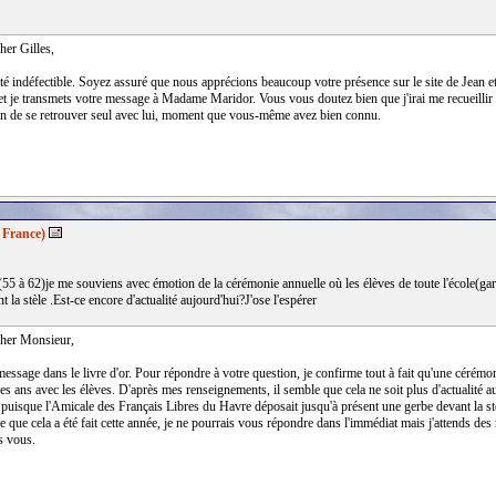
her Gilles,
té indéfectible. Soyez assuré que nous apprécions beaucoup votre présence sur le site de Jean et
t je transmets votre message à Madame Maridor. Vous vous doutez bien que j'irai me recueillir 
n de se retrouver seul avec lui, moment que vous-même avez bien connu.
 France)
(55 à 62)je me souviens avec émotion de la cérémonie annuelle où les élèves de toute l'école(garç
 la stèle .Est-ce encore d'actualité aujourd'hui?J'ose l'espérer
her Monsieur,
essage dans le livre d'or. Pour répondre à votre question, je confirme tout à fait qu'une cérémon
les ans avec les élèves. D'après mes renseignements, il semble que cela ne soit plus d'actualité 
t puisque l'Amicale des Français Libres du Havre déposait jusqu'à présent une gerbe devant la st
 que cela a été fait cette année, je ne pourrais vous répondre dans l'immédiat mais j'attends des 
s vous.