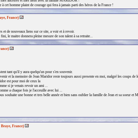
e mes ancêtres et mes liens avec la famille MARIDOR !
à cet homme plaint de courage qui fera à jamais parti des héros de la France !
aye, France)
 et de nouveaux liens sur ce site, a voir et à revoir.
 fini, le maitre donnera pleine mesure de son talent à sa retraite...
rance)
stent tant qu'il y aura quelqu'un pour s'en souvenir.
enir et la memoire de Jean Maridor reste toujours aussi presente en moi, malgré les coups de le 
idor est pour moi de ceux la
omme si je venais revoir un ami ...
mme a chaque fois je l'acceuille avec lui ...
ous souhaite une bonne et tres belle année et bien sans oublier la famille de Jean et sa soeur et 
Braye, France)