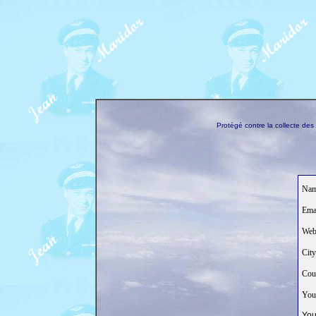
Protégé contre la collecte de
Nam
Emai
Web
City
Coun
Your
You