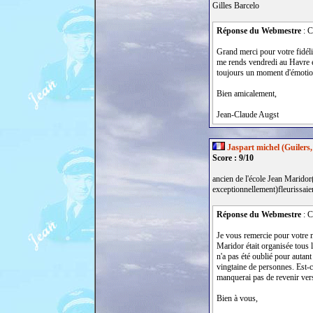
Gilles Barcelo
Réponse du Webmestre
: C
Grand merci pour votre fidéli
me rends vendredi au Havre e
toujours un moment d'émotio
Bien amicalement,
Jean-Claude Augst
Jaspart michel (Guilers,
Score : 9/10
ancien de l'école Jean Maridor
exceptionnellement)fleurissaient
Réponse du Webmestre
: C
Je vous remercie pour votre m
Maridor était organisée tous 
n'a pas été oublié pour autan
vingtaine de personnes. Est-ce
manquerai pas de revenir ver
Bien à vous,