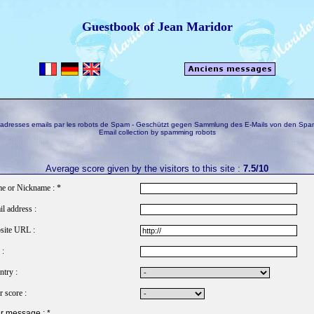
Guestbook of Jean Maridor
s adresses emails par les robots de Spam - Geschützt gegen Sammlung des E-Mails von den Spa
Email collection by spamming robots
Average score given by the visitors to this site :
7.5/10
e or Nickname : *
l address :
site URL :
 :
try :
 score :
r message : *