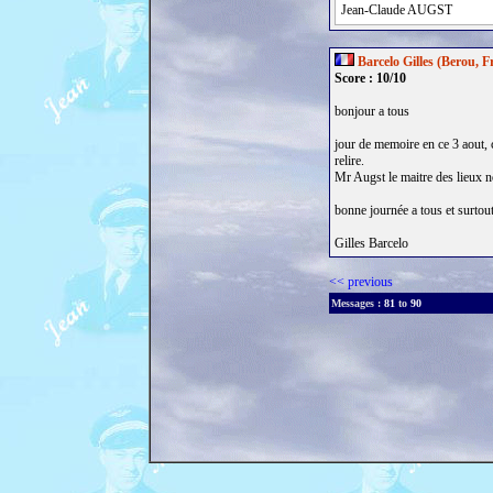
Jean-Claude AUGST
Barcelo Gilles (Berou, F
Score : 10/10
bonjour a tous
jour de memoire en ce 3 aout, c
relire.
Mr Augst le maitre des lieux no
bonne journée a tous et surto
Gilles Barcelo
<< previous
Messages :
81
to
90