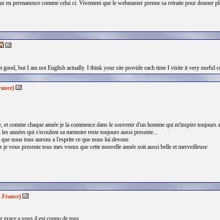
our en permanence comme celui ci. Vivement que le webmaster prenne sa retraite pour donner pl
 good, but I am not English actually. I think your site provide each time I visite it very useful 
rance)
et comme chaque année je la commence dans le souvenir d'un homme qui m'inspire toujours au
 les années qui s'ecoulent sa memoire reste toujours aussi presente...
nt que nous tous aurons a l'esprite ce que nous lui devons
je vous presente tous mes voeux que cette nouvelle année soit aussi belle et merveilleuse
, France)
r grace a vous il est connu de tous